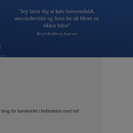
"Jeg lærer dig at køre hensynsfuldt,
ansvarsbevidst og frem for alt bliver en
sikker bilist"
Birgit Rothborg Laursen
g
brug for kørekortet i forbindelse med mit