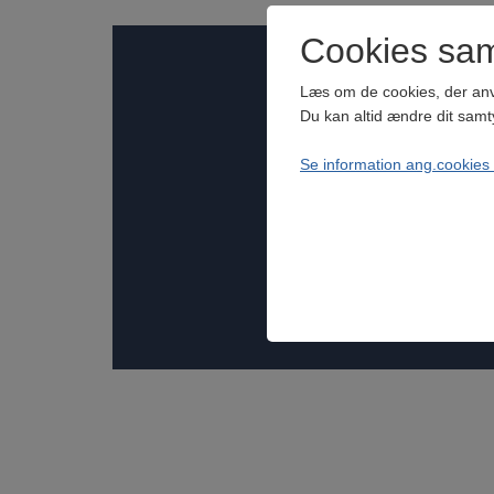
Cookies sa
Læs om de cookies, der an
Du kan altid ændre dit samt
Se information ang.cookies
Teknisk
Nødvendige cookies. Bliver b
Statistik
Bliver brugt til at optimer
besøgsstatistik med Google 
besøgende over for Googl