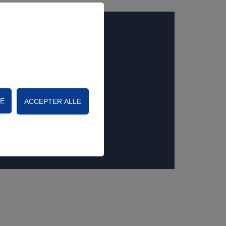
 på websitet ikke fungere.
d at indsamle
tificere individuelle