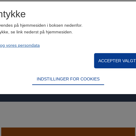
mtykke
vendes på hjemmesiden i boksen nedenfor.
Tilmelding til teorihold
ykke, se link nederst på hjemmesiden.
 og vores persondata
Du kan tilmelde dig teorihold hos Birgits køreskole her.
Tilmelding
INDSTILLINGER FOR COOKIES
rugt til at opretholde driften af websitet, uden disse vil funktionalitet
e design, brugervenlighed og effektiviteten af en hjemmeside. F.eks. ve
Analytics. Disse informationer bliver indsamlet uden personligt at iden
e